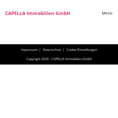
Zum
Inhalt
CAPELLA Immobilien GmbH
Menü
springen
Impressum
Datenschutz
Cookie Einstellungen
Copyright 2026 - CAPELLA Immobilien GmbH