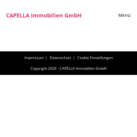
Zum
Inhalt
CAPELLA Immobilien GmbH
Menü
springen
Impressum
Datenschutz
Cookie Einstellungen
Copyright 2026 - CAPELLA Immobilien GmbH